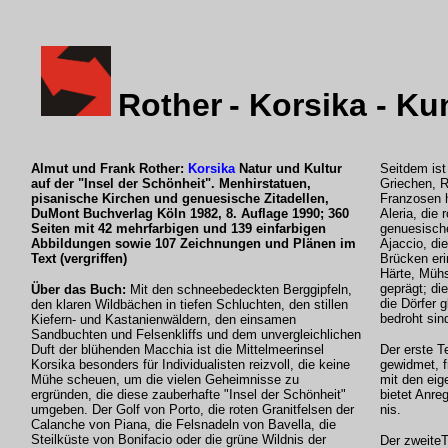
Rother
- Korsika - Ku
Almut und Frank Rother:
Korsika
Natur und Kultur
Seitdem ist
auf der "Insel der Schönheit". Menhirstatuen,
Griechen, 
pisanische Kirchen und genuesische Zitadellen,
Franzosen h
DuMont Buchverlag Köln 1982, 8. Auflage 1990; 360
Aleria, die
Seiten mit 42 mehrfarbigen und 139 einfarbigen
genuesische
Abbildungen sowie 107 Zeichnungen und Plänen im
Ajaccio, di
Text (vergriffen)
Brücken eri
Härte, Mühs
geprägt; di
Über das Buch:
Mit den schneebedeckten Berggipfeln,
die Dörfer 
den klaren Wildbächen in tiefen Schluchten, den stillen
bedroht sin
Kiefern- und Kastanienwäldern, den einsamen
Sandbuchten und Felsenkliffs und dem unvergleichlichen
Duft der blühenden Macchia ist die Mittelmeerinsel
Der erste T
Korsika besonders für Individualisten reizvoll, die keine
gewidmet, f
Mühe scheuen, um die vielen Geheimnisse zu
mit den eig
ergründen, die diese zauberhafte "Insel der Schönheit"
bietet Anre
umgeben. Der Golf von Porto, die roten Granitfelsen der
nis.
Calanche von Piana, die Felsnadeln von Bavella, die
Steilküste von Bonifacio oder die grüne Wildnis der
Der zweiteT