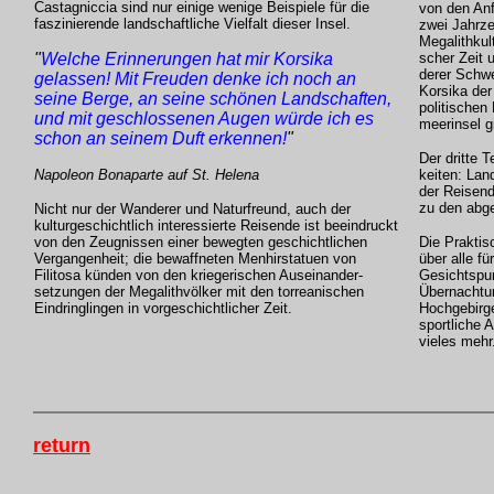
Castagniccia sind nur einige wenige Beispiele für die
von den Anf
faszinierende landschaftliche Vielfalt dieser Insel.
zwei Jahrze
Megalithkul
"
Welche Erinnerungen hat mir Korsika
scher Zeit 
derer Schw
gelassen! Mit Freuden denke ich noch an
Korsika der
seine Berge, an seine schönen Landschaften,
politischen
und mit geschlossenen Augen würde ich es
meerinsel g
schon an seinem Duft erkennen!
"
Der dritte 
Napoleon Bonaparte auf St. Helena
keiten: Lan
der Reisend
zu den abge
Nicht nur der Wanderer und Naturfreund, auch der
kulturgeschichtlich interessierte Reisende ist beeindruckt
von den Zeugnissen einer bewegten geschichtlichen
Die Praktis
Vergangenheit; die bewaffneten Menhirstatuen von
über alle fü
Filitosa künden von den kriegerischen Auseinander-
Gesichtspun
setzungen der Megalithvölker mit den torreanischen
Übernachtu
Eindringlingen in vorgeschichtlicher Zeit.
Hochgebirge
sportliche 
vieles mehr
return